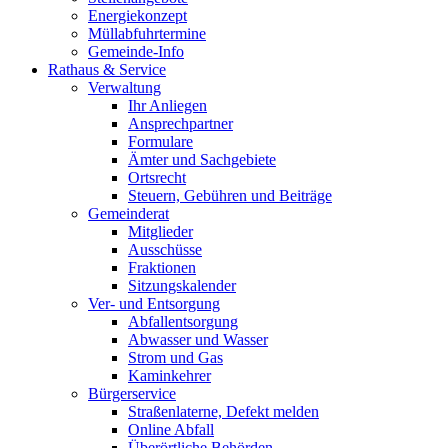
Energiekonzept
Müllabfuhrtermine
Gemeinde-Info
Rathaus & Service
Verwaltung
Ihr Anliegen
Ansprechpartner
Formulare
Ämter und Sachgebiete
Ortsrecht
Steuern, Gebühren und Beiträge
Gemeinderat
Mitglieder
Ausschüsse
Fraktionen
Sitzungskalender
Ver- und Entsorgung
Abfallentsorgung
Abwasser und Wasser
Strom und Gas
Kaminkehrer
Bürgerservice
Straßenlaterne, Defekt melden
Online Abfall
Überörtliche Behörden