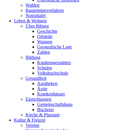
Wahlen
Bauleitplanverfahren
Notruftafel
Leben & Wohnen
Über Biburg
Geschichte
Ortsteile
Wappen
Geografische Lage
Zahlen
Bildung
Kindertagesstätten
Schulen
Volkshochschule
Gesundheit
Apotheken
Ärzte
Krankenhäuser
Einrichtungen
Gemeinschaftshaus
Bücherei
Kirche & Pfarramt
Kultur & Freizeit
Vereine