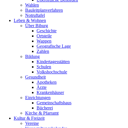
Wahlen
Bauleitplanverfahren
Notruftafel
Leben & Wohnen
Über Biburg
Geschichte
Ortsteile
Wappen
Geografische Lage
Zahlen
Bildung
Kindertagesstätten
Schulen
Volkshochschule
Gesundheit
Apotheken
Ärzte
Krankenhäuser
Einrichtungen
Gemeinschaftshaus
Bücherei
Kirche & Pfarramt
Kultur & Freizeit
Vereine