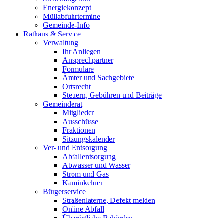
Energiekonzept
Müllabfuhrtermine
Gemeinde-Info
Rathaus & Service
Verwaltung
Ihr Anliegen
Ansprechpartner
Formulare
Ämter und Sachgebiete
Ortsrecht
Steuern, Gebühren und Beiträge
Gemeinderat
Mitglieder
Ausschüsse
Fraktionen
Sitzungskalender
Ver- und Entsorgung
Abfallentsorgung
Abwasser und Wasser
Strom und Gas
Kaminkehrer
Bürgerservice
Straßenlaterne, Defekt melden
Online Abfall
Überörtliche Behörden