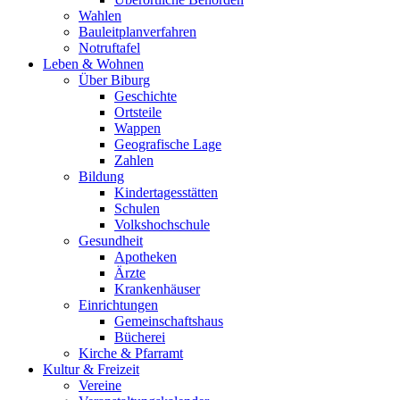
Wahlen
Bauleitplanverfahren
Notruftafel
Leben & Wohnen
Über Biburg
Geschichte
Ortsteile
Wappen
Geografische Lage
Zahlen
Bildung
Kindertagesstätten
Schulen
Volkshochschule
Gesundheit
Apotheken
Ärzte
Krankenhäuser
Einrichtungen
Gemeinschaftshaus
Bücherei
Kirche & Pfarramt
Kultur & Freizeit
Vereine