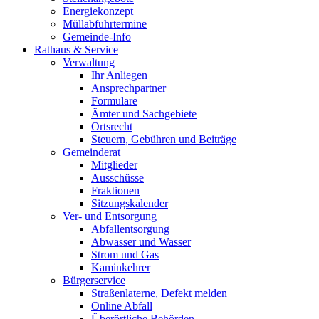
Energiekonzept
Müllabfuhrtermine
Gemeinde-Info
Rathaus & Service
Verwaltung
Ihr Anliegen
Ansprechpartner
Formulare
Ämter und Sachgebiete
Ortsrecht
Steuern, Gebühren und Beiträge
Gemeinderat
Mitglieder
Ausschüsse
Fraktionen
Sitzungskalender
Ver- und Entsorgung
Abfallentsorgung
Abwasser und Wasser
Strom und Gas
Kaminkehrer
Bürgerservice
Straßenlaterne, Defekt melden
Online Abfall
Überörtliche Behörden