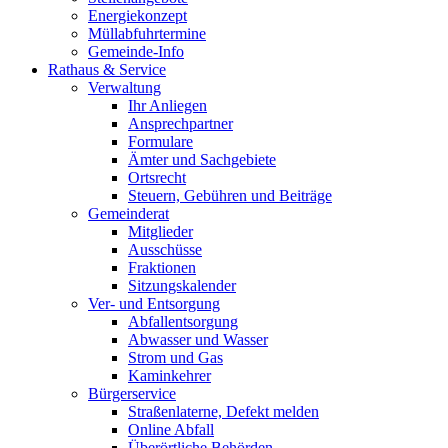
Energiekonzept
Müllabfuhrtermine
Gemeinde-Info
Rathaus & Service
Verwaltung
Ihr Anliegen
Ansprechpartner
Formulare
Ämter und Sachgebiete
Ortsrecht
Steuern, Gebühren und Beiträge
Gemeinderat
Mitglieder
Ausschüsse
Fraktionen
Sitzungskalender
Ver- und Entsorgung
Abfallentsorgung
Abwasser und Wasser
Strom und Gas
Kaminkehrer
Bürgerservice
Straßenlaterne, Defekt melden
Online Abfall
Überörtliche Behörden