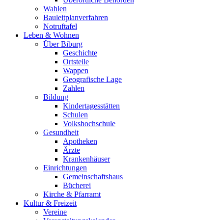
Wahlen
Bauleitplanverfahren
Notruftafel
Leben & Wohnen
Über Biburg
Geschichte
Ortsteile
Wappen
Geografische Lage
Zahlen
Bildung
Kindertagesstätten
Schulen
Volkshochschule
Gesundheit
Apotheken
Ärzte
Krankenhäuser
Einrichtungen
Gemeinschaftshaus
Bücherei
Kirche & Pfarramt
Kultur & Freizeit
Vereine