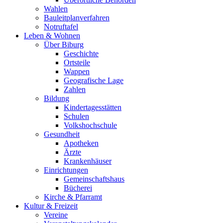
Wahlen
Bauleitplanverfahren
Notruftafel
Leben & Wohnen
Über Biburg
Geschichte
Ortsteile
Wappen
Geografische Lage
Zahlen
Bildung
Kindertagesstätten
Schulen
Volkshochschule
Gesundheit
Apotheken
Ärzte
Krankenhäuser
Einrichtungen
Gemeinschaftshaus
Bücherei
Kirche & Pfarramt
Kultur & Freizeit
Vereine