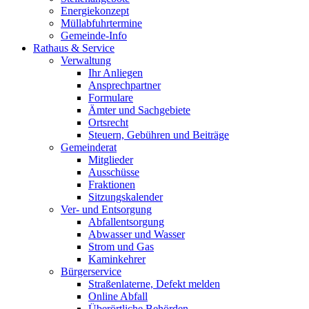
Energiekonzept
Müllabfuhrtermine
Gemeinde-Info
Rathaus & Service
Verwaltung
Ihr Anliegen
Ansprechpartner
Formulare
Ämter und Sachgebiete
Ortsrecht
Steuern, Gebühren und Beiträge
Gemeinderat
Mitglieder
Ausschüsse
Fraktionen
Sitzungskalender
Ver- und Entsorgung
Abfallentsorgung
Abwasser und Wasser
Strom und Gas
Kaminkehrer
Bürgerservice
Straßenlaterne, Defekt melden
Online Abfall
Überörtliche Behörden