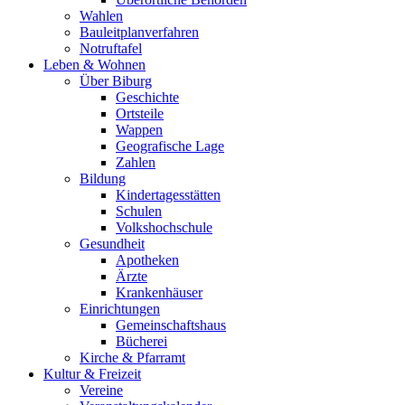
Wahlen
Bauleitplanverfahren
Notruftafel
Leben & Wohnen
Über Biburg
Geschichte
Ortsteile
Wappen
Geografische Lage
Zahlen
Bildung
Kindertagesstätten
Schulen
Volkshochschule
Gesundheit
Apotheken
Ärzte
Krankenhäuser
Einrichtungen
Gemeinschaftshaus
Bücherei
Kirche & Pfarramt
Kultur & Freizeit
Vereine