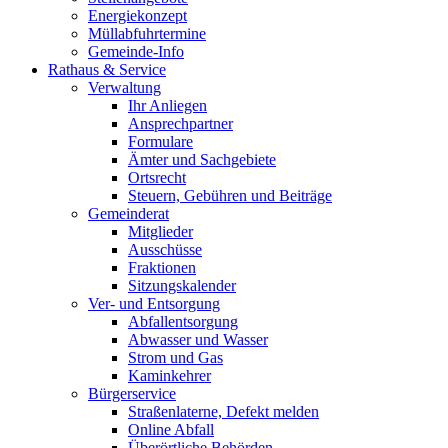
Energiekonzept
Müllabfuhrtermine
Gemeinde-Info
Rathaus & Service
Verwaltung
Ihr Anliegen
Ansprechpartner
Formulare
Ämter und Sachgebiete
Ortsrecht
Steuern, Gebühren und Beiträge
Gemeinderat
Mitglieder
Ausschüsse
Fraktionen
Sitzungskalender
Ver- und Entsorgung
Abfallentsorgung
Abwasser und Wasser
Strom und Gas
Kaminkehrer
Bürgerservice
Straßenlaterne, Defekt melden
Online Abfall
Überörtliche Behörden