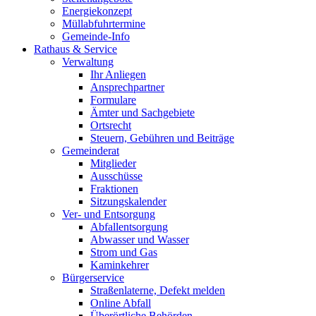
Energiekonzept
Müllabfuhrtermine
Gemeinde-Info
Rathaus & Service
Verwaltung
Ihr Anliegen
Ansprechpartner
Formulare
Ämter und Sachgebiete
Ortsrecht
Steuern, Gebühren und Beiträge
Gemeinderat
Mitglieder
Ausschüsse
Fraktionen
Sitzungskalender
Ver- und Entsorgung
Abfallentsorgung
Abwasser und Wasser
Strom und Gas
Kaminkehrer
Bürgerservice
Straßenlaterne, Defekt melden
Online Abfall
Überörtliche Behörden