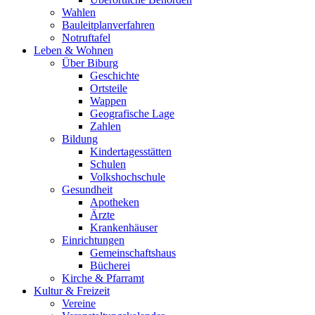
Wahlen
Bauleitplanverfahren
Notruftafel
Leben & Wohnen
Über Biburg
Geschichte
Ortsteile
Wappen
Geografische Lage
Zahlen
Bildung
Kindertagesstätten
Schulen
Volkshochschule
Gesundheit
Apotheken
Ärzte
Krankenhäuser
Einrichtungen
Gemeinschaftshaus
Bücherei
Kirche & Pfarramt
Kultur & Freizeit
Vereine