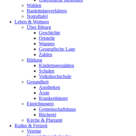
Wahlen
Bauleitplanverfahren
Notruftafel
Leben & Wohnen
Über Biburg
Geschichte
Ortsteile
Wappen
Geografische Lage
Zahlen
Bildung
Kindertagesstätten
Schulen
Volkshochschule
Gesundheit
Apotheken
Ärzte
Krankenhäuser
Einrichtungen
Gemeinschaftshaus
Bücherei
Kirche & Pfarramt
Kultur & Freizeit
Vereine