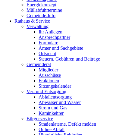
Energiekonzept
Müllabfuhrtermine
Gemeinde-Info
Rathaus & Service
Verwaltung
Ihr Anliegen
Ansprechpartner
Formulare
Ämter und Sachgebiete
Ortsrecht
Steuern, Gebühren und Beiträge
Gemeinderat
Mitglieder
Ausschüsse
Fraktionen
Sitzungskalender
Ver- und Entsorgung
Abfallentsorgung
Abwasser und Wasser
Strom und Gas
Kaminkehrer
Bürgerservice
Straßenlaterne, Defekt melden
Online Abfall
Überörtliche Behörden