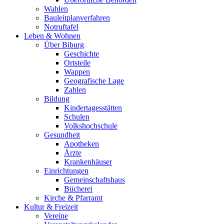
Wahlen
Bauleitplanverfahren
Notruftafel
Leben & Wohnen
Über Biburg
Geschichte
Ortsteile
Wappen
Geografische Lage
Zahlen
Bildung
Kindertagesstätten
Schulen
Volkshochschule
Gesundheit
Apotheken
Ärzte
Krankenhäuser
Einrichtungen
Gemeinschaftshaus
Bücherei
Kirche & Pfarramt
Kultur & Freizeit
Vereine