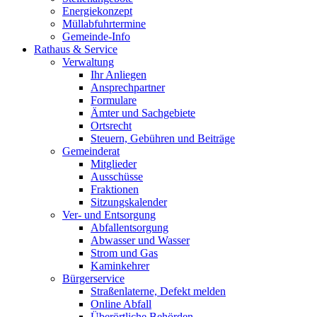
Energiekonzept
Müllabfuhrtermine
Gemeinde-Info
Rathaus & Service
Verwaltung
Ihr Anliegen
Ansprechpartner
Formulare
Ämter und Sachgebiete
Ortsrecht
Steuern, Gebühren und Beiträge
Gemeinderat
Mitglieder
Ausschüsse
Fraktionen
Sitzungskalender
Ver- und Entsorgung
Abfallentsorgung
Abwasser und Wasser
Strom und Gas
Kaminkehrer
Bürgerservice
Straßenlaterne, Defekt melden
Online Abfall
Überörtliche Behörden