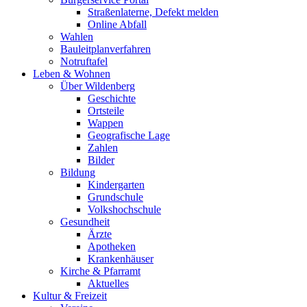
Straßenlaterne, Defekt melden
Online Abfall
Wahlen
Bauleitplanverfahren
Notruftafel
Leben & Wohnen
Über Wildenberg
Geschichte
Ortsteile
Wappen
Geografische Lage
Zahlen
Bilder
Bildung
Kindergarten
Grundschule
Volkshochschule
Gesundheit
Ärzte
Apotheken
Krankenhäuser
Kirche & Pfarramt
Aktuelles
Kultur & Freizeit