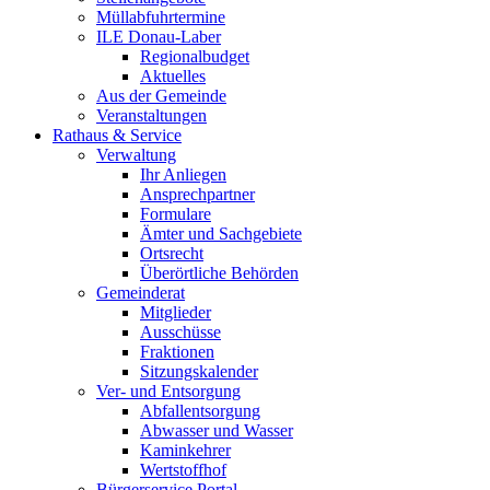
Müllabfuhrtermine
ILE Donau-Laber
Regionalbudget
Aktuelles
Aus der Gemeinde
Veranstaltungen
Rathaus & Service
Verwaltung
Ihr Anliegen
Ansprechpartner
Formulare
Ämter und Sachgebiete
Ortsrecht
Überörtliche Behörden
Gemeinderat
Mitglieder
Ausschüsse
Fraktionen
Sitzungskalender
Ver- und Entsorgung
Abfallentsorgung
Abwasser und Wasser
Kaminkehrer
Wertstoffhof
Bürgerservice Portal