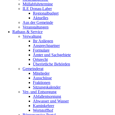
Müllabfuhrtermine
ILE Donau-Laber
Regionalbudget
Aktuelles
Aus der Gemeinde
Veranstaltungen
Rathaus & Service
Verwaltung
Ihr Anliegen
Ansprechpartner
Formulare
Ämter und Sachgebiete
Ortsrecht
Überörtliche Behörden
Gemeinderat
Mitglieder
Ausschüsse
Fraktionen
Sitzungskalender
Ver- und Entsorgung
Abfallentsorgung
Abwasser und Wasser
Kaminkehrer
Wertstoffhof
Bürgerservice Portal