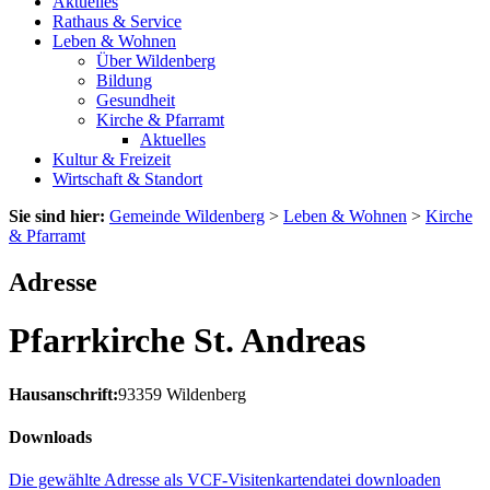
Aktuelles
Rathaus & Service
Leben & Wohnen
Über Wildenberg
Bildung
Gesundheit
Kirche & Pfarramt
Aktuelles
Kultur & Freizeit
Wirtschaft & Standort
Sie sind hier:
Gemeinde Wildenberg
>
Leben & Wohnen
>
Kirche
& Pfarramt
Adresse
Pfarrkirche St. Andreas
Hausanschrift:
93359
Wildenberg
Downloads
Die gewählte Adresse als VCF-Visitenkartendatei downloaden