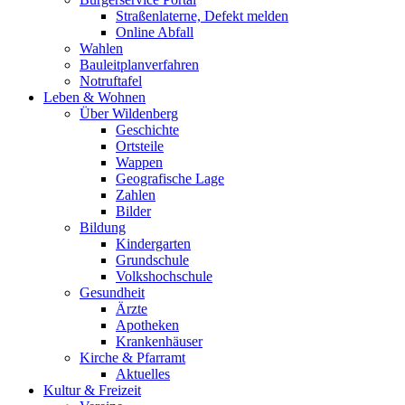
Straßenlaterne, Defekt melden
Online Abfall
Wahlen
Bauleitplanverfahren
Notruftafel
Leben & Wohnen
Über Wildenberg
Geschichte
Ortsteile
Wappen
Geografische Lage
Zahlen
Bilder
Bildung
Kindergarten
Grundschule
Volkshochschule
Gesundheit
Ärzte
Apotheken
Krankenhäuser
Kirche & Pfarramt
Aktuelles
Kultur & Freizeit