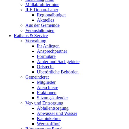
Müllabfuhrtermine
ILE Donau-Laber
Regionalbudget
Aktuelles
Aus der Gemeinde
Veranstaltungen
Rathaus & Service
Verwaltung
Ihr Anliegen
Ansprechpartner
Formulare
Ämter und Sachgebiete
Ortsrecht
Überörtliche Behörden
Gemeinderat
Mitglieder
Ausschüsse
Fraktionen
Sitzungskalender
Ver- und Entsorgung
Abfallentsorgung
Abwasser und Wasser
Kaminkehrer
Wertstoffhof
Bürgerservice Portal