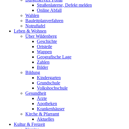
Straßenlaterne, Defekt melden
Online Abfall
Wahlen
Bauleitplanverfahren
Notruftafel
Leben & Wohnen
Über Wildenberg
Geschichte
Ortsteile
Wappen
Geografische Lage
Zahlen
Bilder
Bildung
Kindergarten
Grundschule
Volkshochschule
Gesundheit
Ärzte
Apotheken
Krankenhäuser
Kirche & Pfarramt
Aktuelles
Kultur & Freizeit