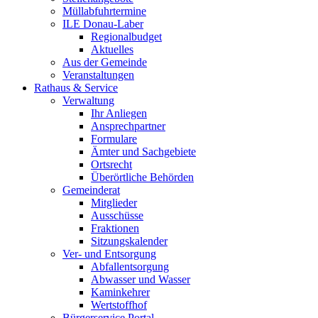
Müllabfuhrtermine
ILE Donau-Laber
Regionalbudget
Aktuelles
Aus der Gemeinde
Veranstaltungen
Rathaus & Service
Verwaltung
Ihr Anliegen
Ansprechpartner
Formulare
Ämter und Sachgebiete
Ortsrecht
Überörtliche Behörden
Gemeinderat
Mitglieder
Ausschüsse
Fraktionen
Sitzungskalender
Ver- und Entsorgung
Abfallentsorgung
Abwasser und Wasser
Kaminkehrer
Wertstoffhof
Bürgerservice Portal